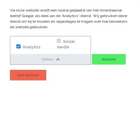
Persoonlijke benadering
Via onze website wordt een cookie geplaatst van het Amerikaanse
bedrijf Google, als deel van de “Analytics”-dienst. Wij gebruiken deze
dienst om bij te houden en rapportages te krijgen over hoe bezoekers
de website gebruiken.
Social
Analytics
media
Francken & Vermeij
Details
Akkoord
Populierenweg 12
Niet akkoord
3421 TX Oudewater
0348 562431
info@franckenvermeij.nl